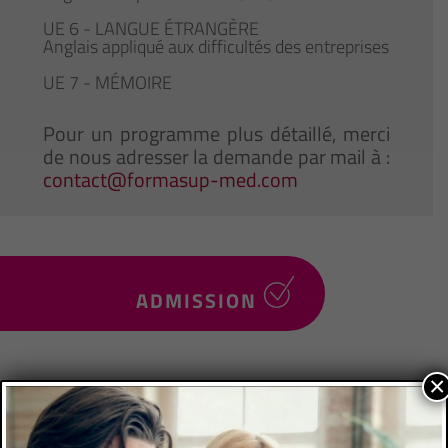
UE 6 - LANGUE ÉTRANGÈRE
Anglais appliqué aux difficultés des entreprises
UE 7 - MÉMOIRE
Pour un programme plus détaillé, merci
de nous adresser la demande par mail à :
contact@formasup-med.com
ADMISSION
×
Niveau d’accès
3e année