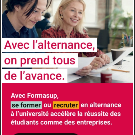
Prérequis
Le Master 1 s’adresse aux titulaires : d’une
licence, mention droit des affaires, droit privé
général ou droit privé et sciences criminelles
d’un master 1 en sciences de gestion avec
prérequis en droit des affaires d’un master 1
en sciences comptables et de gestion aux
diplômés des écoles de commerce
Comment candidater
https://univ-cotedazur.fr/formation/offre-de-
formation/master-aled-parcours-
administration-et-liquidation-des-
entreprises-en-difficulte
Les avantages de l'alternance
Formation à l’école et formation chez
l’employeur- Insertion professionnelle accrue
à l’issue du diplôme- Diplôme Universitaires
reconnus et visés par l’État