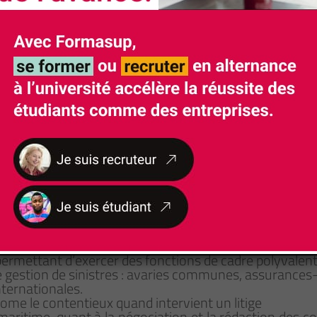
Rythme d'alternance
alternance entre formation et entreprise a
entreprise à partir de juin
es aspects (internes, européens et internationaux) du 
e l’économie et du management (stratégie, organisat
ermettant d’exercer des fonctions de cadre polyvalent 
s de gestion de sinistres : avaries communes, assurance
internationales.
nome le contentieux quand intervient un litige
ité maritime, quant à la négociation et la rédaction des 