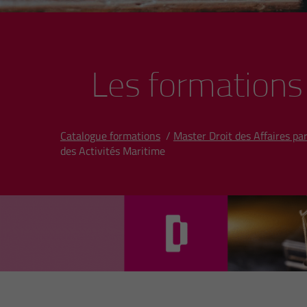
Les formations
Catalogue formations
/
Master Droit des Affaires p
des Activités Maritime