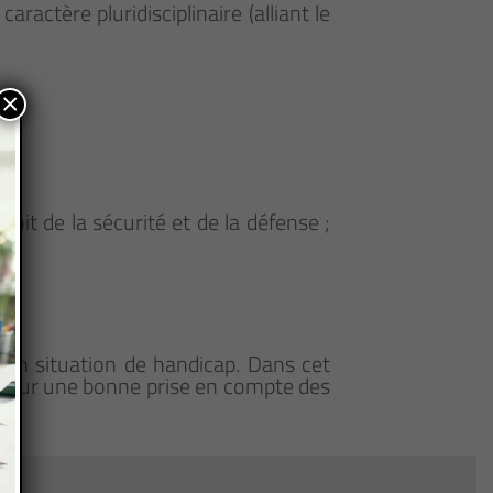
ractère pluridisciplinaire (alliant le
×
Droit de la sécurité et de la défense ;
en situation de handicap. Dans cet
 pour une bonne prise en compte des