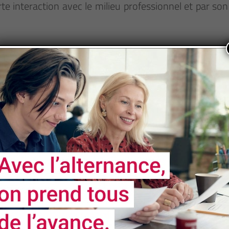
e interaction avec le milieu professionnel et par son ca
s et du transport maritime
t pénal ; Droit de l'environnement ; Droit de la santé ; 
ndiquée ou autre)
e nos formations soient accessibles aux personnes 
nt un handicap fera l'objet d'un examen personnalisé