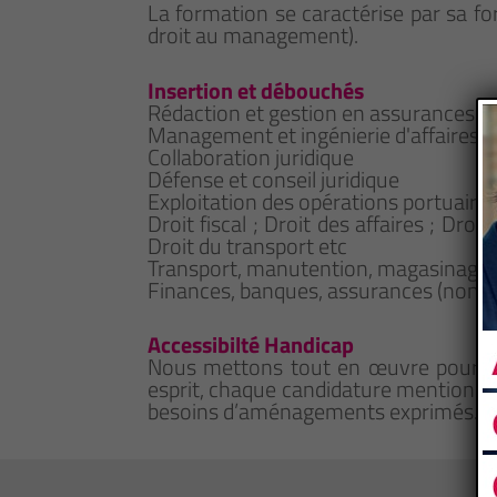
La formation se caractérise par sa fort
droit au management).
Insertion et débouchés
Rédaction et gestion en assurances
Management et ingénierie d'affaires
Collaboration juridique
Défense et conseil juridique
Exploitation des opérations portuaire
Droit fiscal ; Droit des affaires ; Droi
Droit du transport etc
Transport, manutention, magasinage
Finances, banques, assurances (non i
Accessibilté Handicap
Nous mettons tout en œuvre pour qu
esprit, chaque candidature mentionna
besoins d’aménagements exprimés.