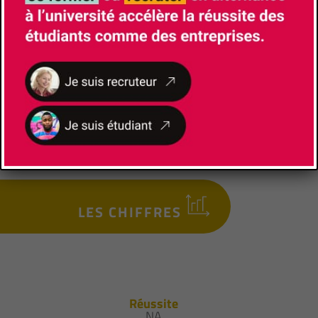
Nice
Gestionnaire pédagogique
BALDIN Claire
+(33)664689332
claire.baldin@univ-cotedazur.fr
LES CHIFFRES
Réussite
NA