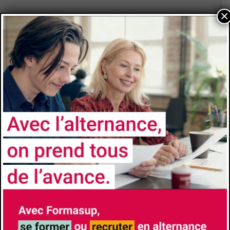
×
Université
Université Côte d’Azur
Faculté/Institut/Ecole
EUR ELMI - Economie et Management
Site de la formation
Responsable de Formation
RAGNI Ludovic
(+33)603153041
ludovic.ragni@univ-cotedazur.fr
Lieu de formation
Rue du 22ème B.C.A.
6300