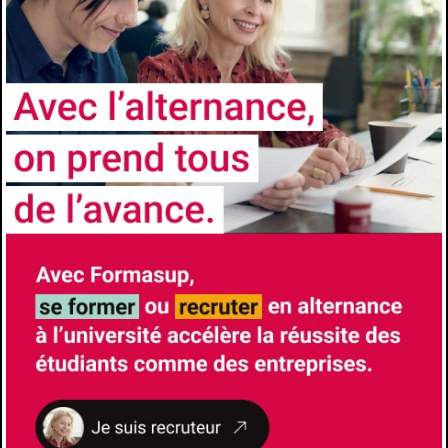
Le M1 est ouvert aux titulaires : d’une licence
de droit ou tout autre diplôme jugé équivalent
Le M2 est ouvert aux titulaires : d'un master 1
droit et procédures fiscales de l’entreprise ou
d'un master 1 de droit ou d'un master 1 de
sciences économiques et de gestion ou d'un
autre diplôme jugé équivalent : MSTCF, A.E.S.,
I.U.P. (de préférence avec parcours "juriste
d'entreprise") ou d'un diplôme d'école
supérieure de commerce (notamment EDHEC)
ou du diplôme supérieur de comptabilité et de
gestion (DSCG) en vue de l'expertise
comptable Possibilités de VAE (validation des
acquis de l’expérience) et de VAP (validation
des acquis professionnels)
Comment candidater
https://univ-cotedazur.fr/offre-de-
formation/parcours-droit-et-procedures-
fiscales-de-lentreprise
Les avantages de l'alternance
Formation à l’école et formation chez