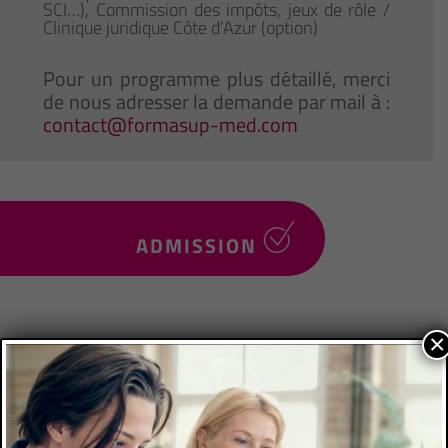
SCI…), Commission des impôts, jeux de rôle /
Clinique juridique Côte d’Azur (option)
Pour un programme plus détaillé, merci
de nous adresser la demande par mail à :
contact@formasup-med.com
ADMISSION
×
Niveau d’accès
3e année
Prérequis