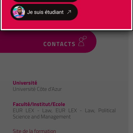
l’employeur- Insertion professionnelle accrue
à l’issue du diplôme- Diplôme Universitaires
reconnus et visés par l’État
CONTACTS
Université
Université Côte d’Azur
Faculté/Institut/Ecole
EUR LEX - Law
,
EUR LEX - Law, Political
Science and Management
Site de la formation