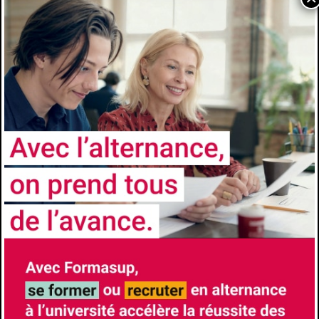
Louis Pasteur d'Aix–Marseille université. Pour
les étudiants issus des autres universités,
d'autres parcours – BTS, DUT, licences pro,
CPGE, d'autres cursus ou pour les étudiants
étrangers, un examen des compétences
acquises sera fait à la lecture du dossier de
candidature par une commission pédagogique.
Comment candidater
https://formations.univ-
amu.fr/fr/licence/3SVT/PRSVT3AJ
Les avantages de l'alternance
Formation à l’école et formation chez
l’employeur- Insertion professionnelle accrue
à l’issue du diplôme- Diplôme Universitaires
reconnus et visés par l’État
CONTACTS