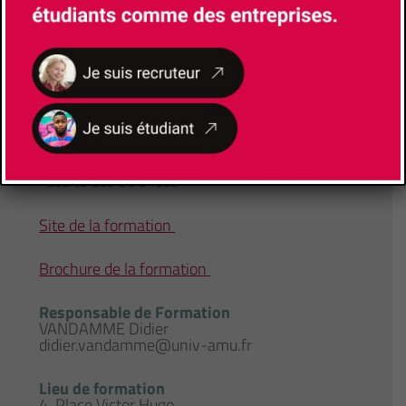
Université
Aix-Marseille Université
Faculté/Institut/Ecole
Faculté des Sciences
Site de la formation
Brochure de la formation
Responsable de Formation
VANDAMME Didier
didier.vandamme@univ-amu.fr
Lieu de formation
4, Place Victor Hugo