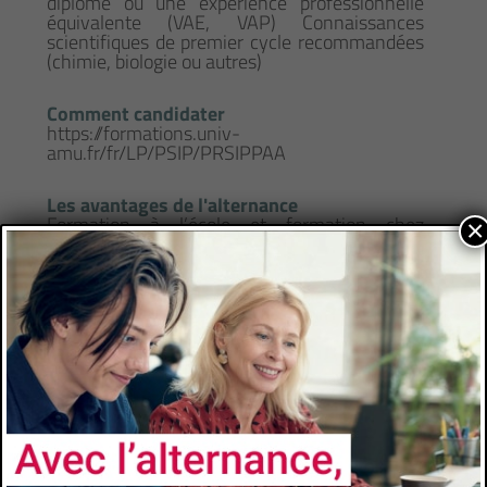
diplôme ou une expérience professionnelle
équivalente (VAE, VAP) Connaissances
scientifiques de premier cycle recommandées
(chimie, biologie ou autres)
Comment candidater
https://formations.univ-
amu.fr/fr/LP/PSIP/PRSIPPAA
Les avantages de l'alternance
Formation à l’école et formation chez
×
l’employeur- Insertion professionnelle accrue
à l’issue du diplôme- Diplôme Universitaires
reconnus et visés par l’État
CONTACTS