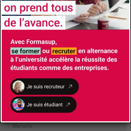
Université
Aix-Marseille Université
Faculté/Institut/Ecole
Faculté des Sciences
Site de la formation
Brochure de la formation
Responsable de Formation
BOYER Gérard
gerard.boyer@univ-amu.fr
Lieu de formation
52, Avenue Escadrille Normandie Niemen
13013
Marseille