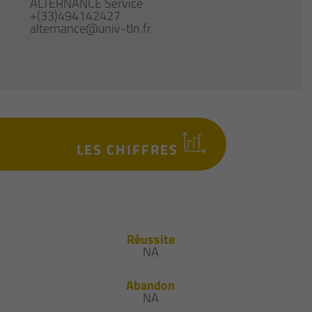
ALTERNANCE Service
+(33)494142427
alternance@univ-tln.fr
LES CHIFFRES
Réussite
NA
Abandon
NA