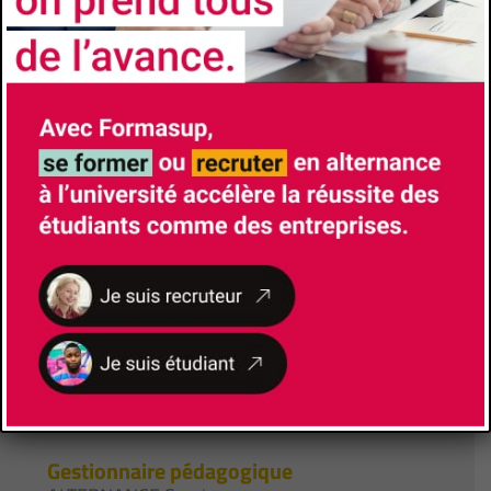
Site de la formation
Brochure de la formation
Responsable de Formation
ROSSANO Maryline
(+33)607250048
maryline.rossano@univ-tln.fr
Responsable Alternance
BOCCHECIAMPE Richard
richard.boccheciampe@univ-tln.fr
Lieu de formation
Avenue de l'Université
83130
La Garde
Gestionnaire pédagogique