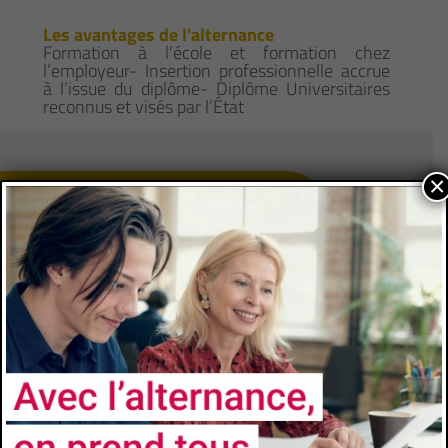
Les avantages de l'alternance
Formation à l’école et formation chez
l’employeur- Insertion professionnelle accrue
à l’issue du diplôme- Diplôme Universitaires
reconnus et visés par l’État
×
CONTACTS
Université
Université de Toulon
Faculté/Institut/Ecole
Institut Universitaire de Technologie de Toulon