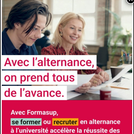
Université
Université Côte d’Azur
Faculté/Institut/Ecole
EUR SPECTRUM - Sciences Fondamentales &
Ingénierie
Site de la formation
Brochure de la formation
Responsable de Formation
DE BARROS Louis
louis.debarros@univ-cotedazur.fr
Lieu de formation
Site des Templiers 930 route des Colles
6903
Sophia Antipolis