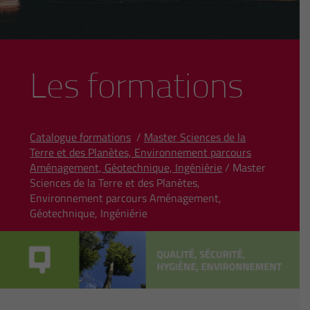
Les formations
Catalogue formations
/
Master Sciences de la
Terre et des Planètes, Environnement parcours
Aménagement, Géotechnique, Ingéniérie
/ Master
Sciences de la Terre et des Planètes,
Environnement parcours Aménagement,
Géotechnique, Ingéniérie