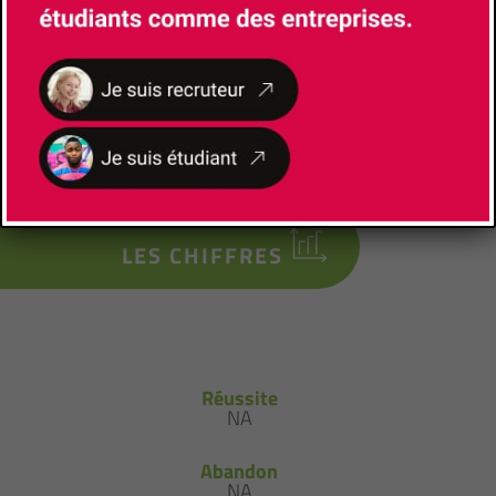
Gestionnaire pédagogique
DENES Marion
marion.denes@univ-cotedazur.fr
LES CHIFFRES
Réussite
NA
Abandon
NA