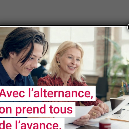
umentation
t d'entreprise
cientifique
ement territorial
loppement territorial
ent territorial
rial