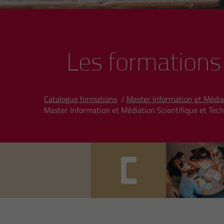
Les formations
Catalogue formations
/
Master Information et Médiat
Master Information et Médiation Scientifique et Tec