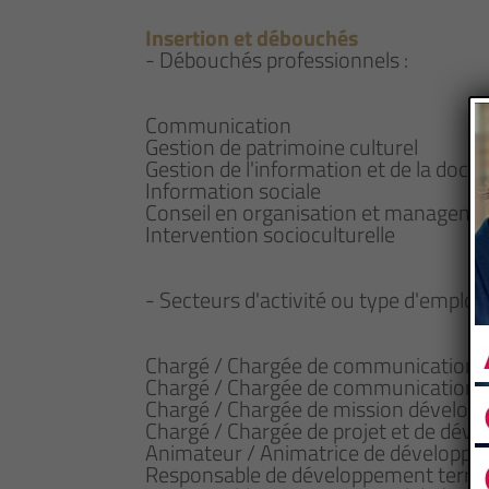
Insertion et débouchés
- Débouchés professionnels :
Communication
Gestion de patrimoine culturel
Gestion de l'information et de la doc
Information sociale
Conseil en organisation et managemen
Intervention socioculturelle
- Secteurs d'activité ou type d'emploi
Chargé / Chargée de communication
Chargé / Chargée de communication s
Chargé / Chargée de mission développ
Chargé / Chargée de projet et de déve
Animateur / Animatrice de développem
Responsable de développement territo