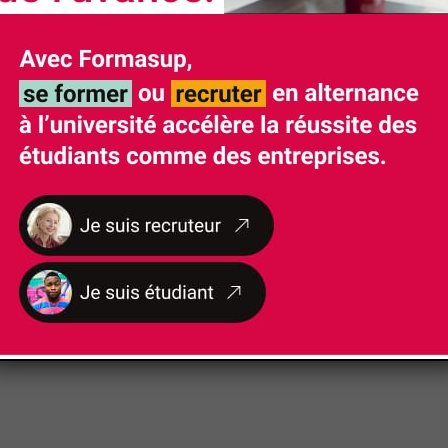
tale de l'entreprise
RSE - responsabilité sociétale de l'entreprise
onsabilité sociétale de l'entreprise
ment durable et RSE - responsabilité sociétale de l'en
ation
relative à l’environnement et au développement durabl
onnementale et/ou patrimoniale
e nos formations soient accessibles aux personnes 
nt un handicap fera l'objet d'un examen personnalisé