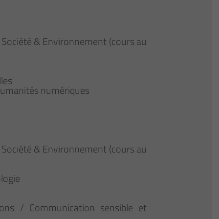
R Société & Environnement (cours au
les
x humanités numériques
R Société & Environnement (cours au
logie
tions / Communication sensible et