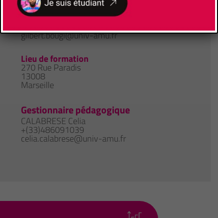
Responsable de Formation
BOUGI Gilbert
(+33)610055084
gilbert.bougi@univ-amu.fr
Lieu de formation
270 Rue Paradis
13008
Marseille
Gestionnaire pédagogique
CALABRESE Celia
+(33)486091039
celia.calabrese@univ-amu.fr