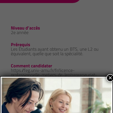
Niveau d’accès
2e année
Prérequis
Les Étudiants ayant obtenu un BTS, une L2 ou
équivalent, quelle que soit la spécialité.
Comment candidater
https://feg.univ-amu.fr/fr/licence-
professionnelle-metiers-de-lentrepreneuriat-
×
parcours-creation-reprise-
dentreprise#section-9678
Les avantages de l'alternance
Formation à l’école et formation chez
l’employeur- Insertion professionnelle accrue
à l’issue du diplôme- Diplôme Universitaires