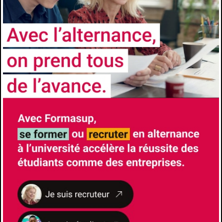
reconnus et visés par l’État
CONTACTS
Université
Aix-Marseille Université
Faculté/Institut/Ecole
Faculté d'Économie et de Gestion
Site de la formation