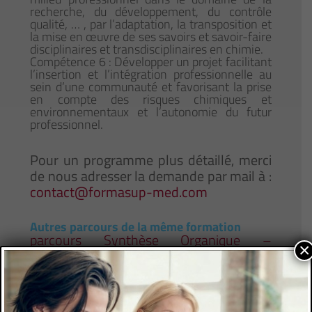
recherche, du développement, du contrôle
qualité, … , par l’adaptation, la transposition et
la mise en œuvre de ses savoirs et savoir-faire
disciplinaires et transdisciplinaires en chimie.
Compétence 6 : Développer un projet facilitant
l’insertion et l’intégration professionnelle au
sein d’une communauté et favorisant la prise
en compte des risques chimiques et
environnementaux et l’autonomie du futur
professionnel.
Pour un programme plus détaillé, merci
de nous adresser la demande par mail à :
contact@formasup-med.com
Autres parcours de la même formation
parcours Synthèse Organique –
×
Applications et Procédés Innovants
parcours Analyses Chimiques et
Spectroscopies