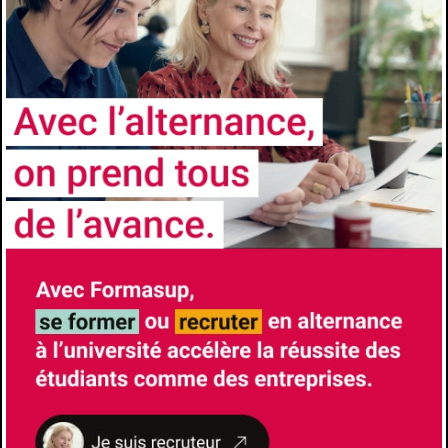
ADMISSION
Niveau d’accès
3e année
Prérequis
Licence à dominante chimie.
Comment candidater
https://sciences.univ-
amu.fr/fr/formation/masters/master-
chimie/parcours-analyse-chimique-
spectroscopie-acs
Les avantages de l'alternance
Formation à l’école et formation chez