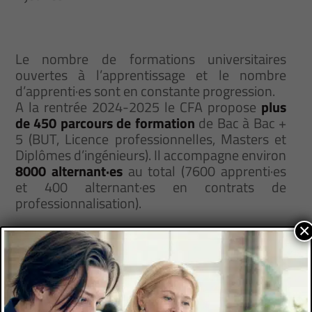
Le nombre de formations universitaires
ouvertes à l’apprentissage et le nombre
d’apprenti·es sont en constante progression.
A la rentrée 2024-2025 le CFA propose
plus
de 450 parcours de formation
de Bac à Bac +
5 (BUT, Licence professionnelles, Masters et
Diplômes d’ingénieurs). Il accompagne environ
8000 alternant·es
au total (7600 apprenti·es
et 400 alternant·es en contrats de
professionnalisation).
×
C’est un CFA « hors les murs ». Les
enseignements théoriques se déroulent au
sein des formations de nos partenaires sur les
différents sites universitaires de la Région
SUD.