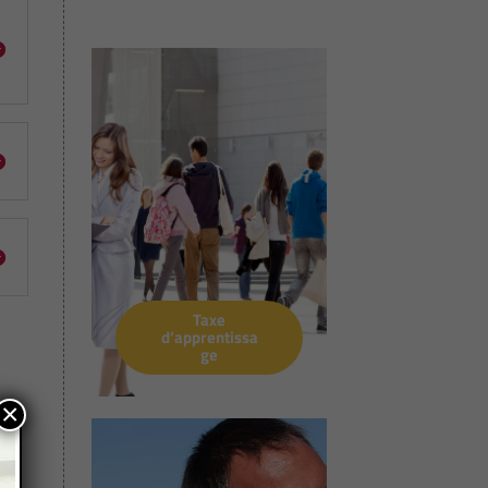
Taxe
d’apprentissa
ge
×