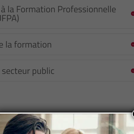
 à la Formation Professionnelle
UFPA)
 la formation
 secteur public