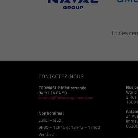
Et des ce
CONTACTEZ-NOUS
Nos b
FORMASUP Méditerranée
World 
04 91 14 04 50
2 Rue 
contact@formasup-med.com
13001
Antenn
Nos horaires :
31 Ave
Lundi – Jeudi :
Immeu
06200
9h00 – 12h15 et 13h45 – 17h00
Vendredi :