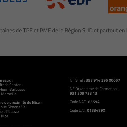
ntaines de TPE et PME de la Région SUD et partout e
ureaux :
N° Siret :
393 914 395 00057
Trade Center
N° Organisme de Formation :
Henri Barbusse
931 309 723 13
 Marseille
Code NAF :
8559A
e de proximité de Nice :
nue Simone Veil
Code UAI :
0133489X
ble Palazzo
 Nice