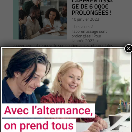
GE DE 6 000€
PROLONGÉES !
10 janvier 2023
Les aides à
l'apprentissage sont
prolongées ! Pour
l’année 2023, le
gouvernement renouvelle son soutien au recrutement des
×
apprentis et des salariés en contrat de
professionnalisation, pour tous les contrats conclus entre
le 1er janvier 2023 et le 31...
Lire Plus
Page 1 of 5
1
2
3
4
5
»