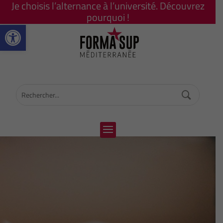
Je choisis l’alternance à l’université. Découvrez
pourquoi !
Ouvrir la barre d’outils