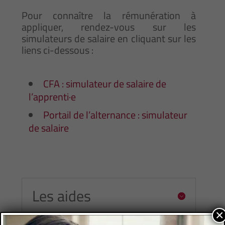
Pour connaître la rémunération à
appliquer, rendez-vous sur les
simulateurs de salaire en cliquant sur les
liens ci-dessous :
CFA : simulateur de salaire de
l’apprenti·e
Portail de l’alternance : simulateur
de salaire
Les aides
×