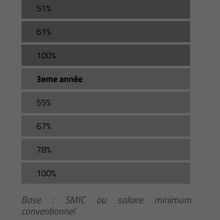
51%
61%
100%
3eme année
55%
67%
78%
100%
Base : SMIC ou salaire minimum
conventionnel