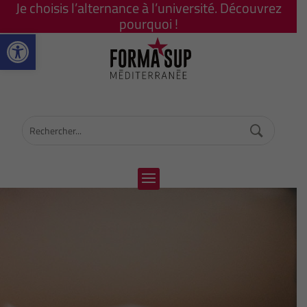
Je choisis l’alternance à l’université. Découvrez
pourquoi !
Ouvrir la barre d’outils