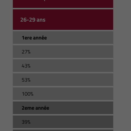
26-29 ans
1ere année
27%
43%
53%
100%
2eme année
39%