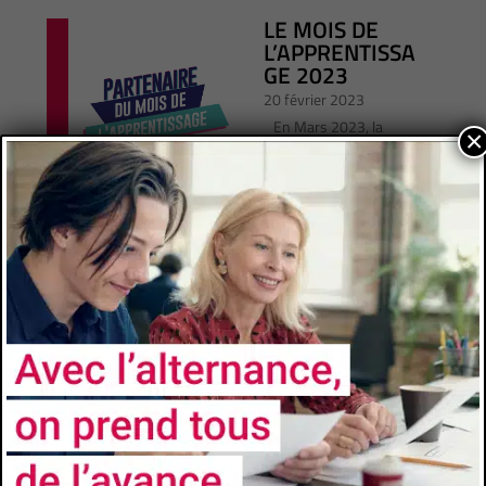
LE MOIS DE
L’APPRENTISSA
GE 2023
20 février 2023
En Mars 2023, la
×
Fédération Nationale des
Directeurs de Centres de
Formation d'Apprentis
(FNADIR SUD) organise
en partenariat avec la...
Lire Plus
Concours vidéo
« UNE
JOURNÉE EN
APPRENTISSAG
E AVEC MOI »!
6 février 2023
Dans le cadre du mois
de l'apprentissage du
1er au 31 mars 2023 organisé par la FNADIR SUD et la