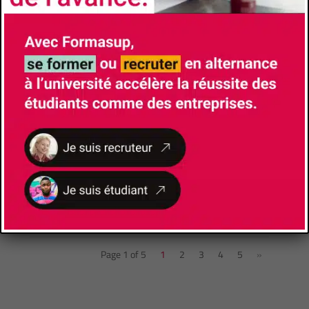
Région SUD, nous lançons un concours...
Lire Plus
AIDES À
L’APPRENTISSA
GE DE 6 000€
PROLONGÉES !
10 janvier 2023
Les aides à
l'apprentissage sont
prolongées ! Pour
l’année 2023, le
gouvernement renouvelle son soutien au recrutement des
apprentis et...
Lire Plus
Page 1 of 5
1
2
3
4
5
»