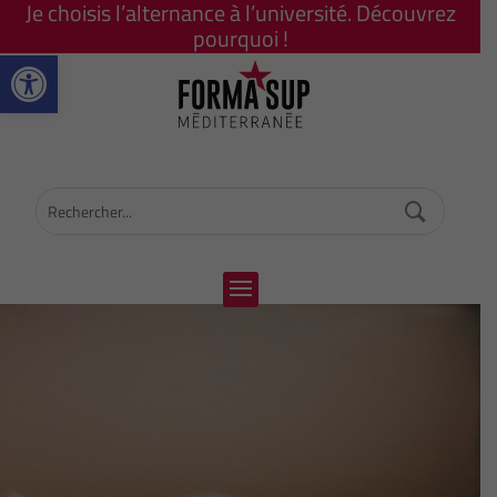
Je choisis l’alternance à l’université. Découvrez
pourquoi !
Ouvrir la barre d’outils