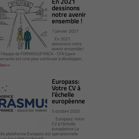
En 2021
dessinons
notre avenir
ensemble !
7 janvier 2021
En 2021
dessinons notre
avenir ensemble !
 l’équipe de FORMASUP PACA - CFA Epure
erranée est unie pour continuer à développer...
Plus
Europass:
Votre CV à
l’échelle
européenne
5 octobre 2020
Europass: Votre
CV à l'échelle
européenne La
lle plateforme Europass est opérationnelle
 ce 1er juillet ! L’objectif :...