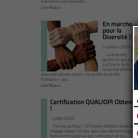
a annoncé une nouvelle...
Lire Plus
En marche
pour la
Diversité !
2 octobre 2020
La diversité,
qu’est-ce que c’est 
La Charte de la
Diversité définit la
diversité comme étant « la variété de profils
humains », qui...
Lire Plus
Certification QUALIOPI Obtenu
!
1 juillet 2020
Formasup Paca - CFA Epure Méditerranée est
engagé depuis 20 ans dans une démarche qualit
fortement soutenue par la direction et les...