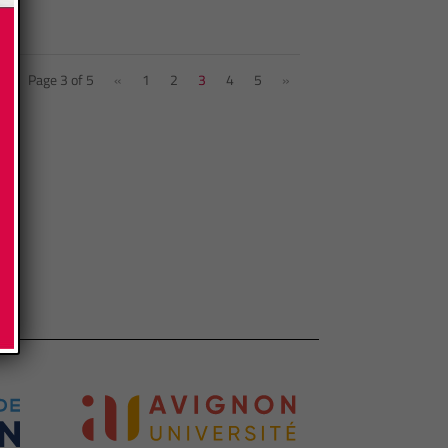
Page 3 of 5
«
1
2
3
4
5
»