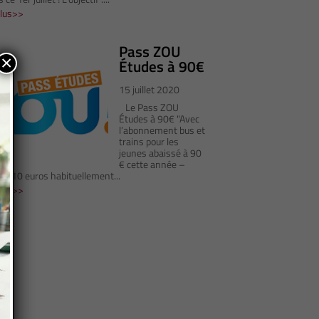
Plus
Pass ZOU
×
Études à 90€
15 juillet 2020
Le Pass ZOU
Études à 90€ "Avec
l’abonnement bus et
trains pour les
jeunes abaissé à 90
€ cette année –
e 110 euros habituellement...
Plus