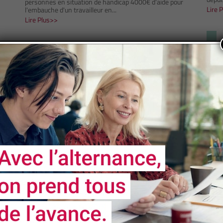
personnes en situation de handicap 4000€ d'aide pour
Lire 
l'embauche d'un travailleur en...
Lire Plus
Aide au
premier
équipement
informatique
et frais
?
annexes
18 septembre 2020
contr
Aide au premier équipement informatique et frais
Lire 
annexes Concernant les modalités de mobilisation de
financement des frais annexes à la...
Lire Plus
e
é