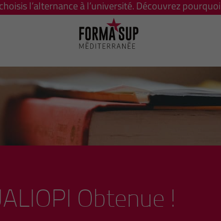
 choisis l’alternance à l’université. Découvrez pourquoi 
UALIOPI Obtenue !