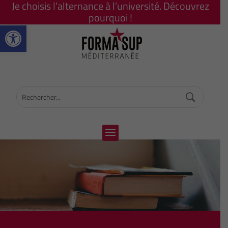
Je choisis l’alternance à l’université. Découvrez
pourquoi !
Ouvrir la barre d’outils