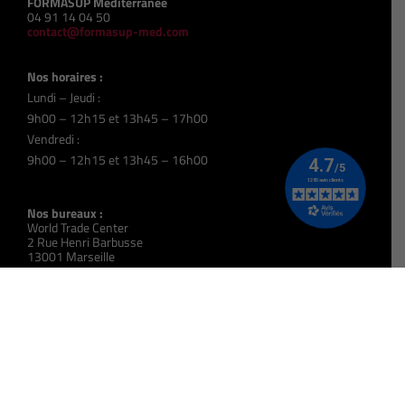
FORMASUP Méditerranée
04 91 14 04 50
contact@formasup-med.com
Nos horaires :
Lundi – Jeudi :
9h00 – 12h15 et 13h45 – 17h00
Vendredi :
9h00 – 12h15 et 13h45 – 16h00
Nos bureaux :
World Trade Center
2 Rue Henri Barbusse
13001 Marseille
Antenne de proximité de Nice :
31 Avenue Simone Veil
Immeuble Palazzo
06200 Nice