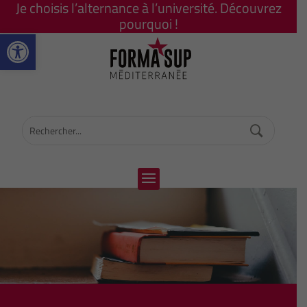
Je choisis l’alternance à l’université. Découvrez
pourquoi !
Ouvrir la barre d’outils