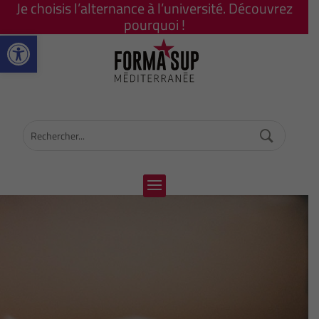
Je choisis l’alternance à l’université. Découvrez
pourquoi !
Ouvrir la barre d’outils