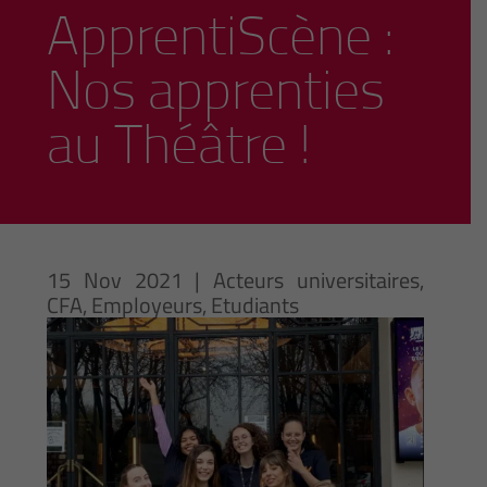
ApprentiScène :
Nos apprenties
au Théâtre !
15 Nov 2021
|
Acteurs universitaires
,
CFA
,
Employeurs
,
Etudiants