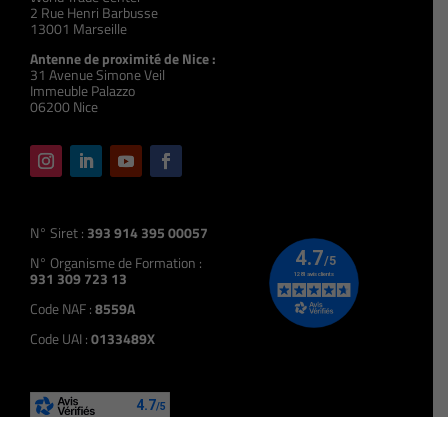
2 Rue Henri Barbusse
13001 Marseille
Antenne de proximité de Nice :
31 Avenue Simone Veil
Immeuble Palazzo
06200 Nice
N° Siret :
393 914 395 00057
N° Organisme de Formation :
931 309 723 13
Code NAF :
8559A
Code UAI :
0133489X