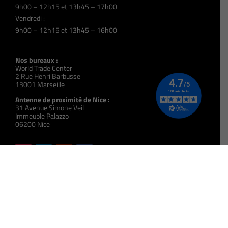
9h00 – 12h15 et 13h45 – 17h00
Vendredi :
9h00 – 12h15 et 13h45 – 16h00
Nos bureaux :
World Trade Center
2 Rue Henri Barbusse
13001 Marseille
Antenne de proximité de Nice :
31 Avenue Simone Veil
Immeuble Palazzo
06200 Nice
N° Siret :
393 914 395 00057
N° Organisme de Formation :
931 309 723 13
Code NAF :
8559A