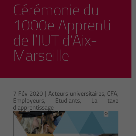
Cérémonie du
1000e Apprenti
de l’IUT d’Aix-
Marseille
7 Fév 2020
|
Acteurs universitaires
,
CFA
,
Employeurs
,
Etudiants
,
La taxe
d'apprentissage