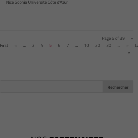
Nice Sophia Université Côte d’Azur
Page 5 of 39
«
First
«
...
3
4
5
6
7
...
10
20
30
...
»
L
»