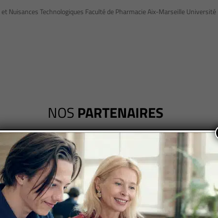
 et Nuisances Technologiques Faculté de Pharmacie Aix-Marseille Université
NOS
PARTENAIRES