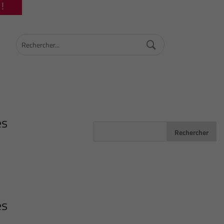
!
es
es