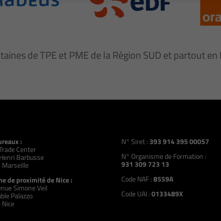
ntaines de TPE et PME de la Région SUD et partout e
ureaux :
N° Siret :
393 914 395 00057
Trade Center
N° Organisme de Formation :
Henri Barbusse
931 309 723 13
 Marseille
Code NAF :
8559A
e de proximité de Nice :
nue Simone Veil
Code UAI :
0133489X
ble Palazzo
 Nice