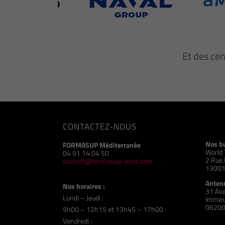
Et des ce
CONTACTEZ-NOUS
Nos b
FORMASUP Méditerranée
World 
04 91 14 04 50
2 Rue 
contact@formasup-med.com
13001
Antenn
Nos horaires :
31 Ave
Lundi – Jeudi :
Immeu
06200
9h00 – 12h15 et 13h45 – 17h00
Vendredi :