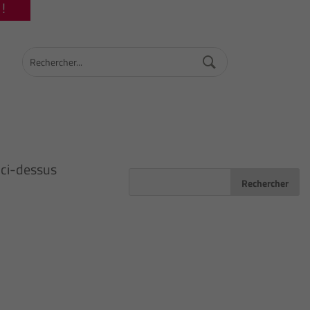
!
 ci-dessus