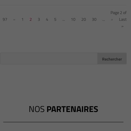
Page 2 of
97
«
1
2
3
4
5
...
10
20
30
...
»
Last
»
NOS
PARTENAIRES