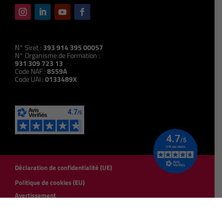
N° Siret :
393 914 395 00057
N° Organisme de Formation :
931 309 723 13
Code NAF :
8559A
Code UAI :
0133489X
Déclaration de confidentialité (UE)
Politique de cookies (EU)
Avertissement
Mentions légales