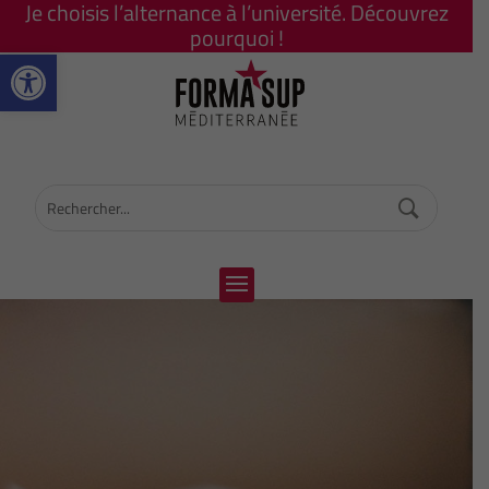
Je choisis l’alternance à l’université. Découvrez
pourquoi !
Ouvrir la barre d’outils