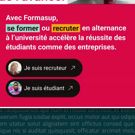
t quoi?
facepudandis ape num et modio berchitist, et exeror
erum fugia iusdae explit, occus molor aut qui odip
em utatur solut alignatem sint offictus consed que m
que nis si auditat quisquasit, officatur arcimet mo
volorro ducia eliquam acit dus id magnim resciae 
atiatis nus. Numqui ut fugitas que dolor re est, optat
 aspis diciis evellor estotaqui consequi sequid ullupt
doluptium quodiatis ipsusda ndionsed ut repersp elle
facepudandis ape num et modio berchitist, et exeror
erum fugia iusdae explit, occus molor aut qui odip
em utatur solut alignatem sint offictus consed que m
que nis si auditat quisquasit, officatur arcimet mo