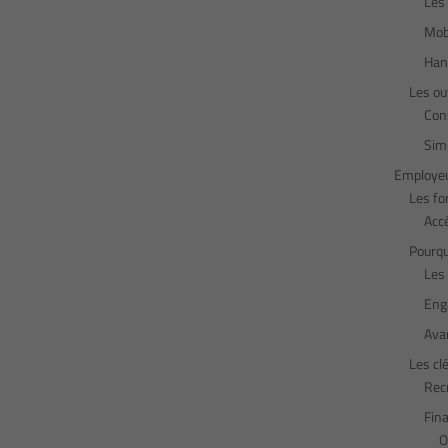
Les
Mobi
Hand
Les out
Cons
Simu
Employe
Les fo
Acc
Pourqu
Les 
Eng
Ava
Les cl
Rec
Fin
O