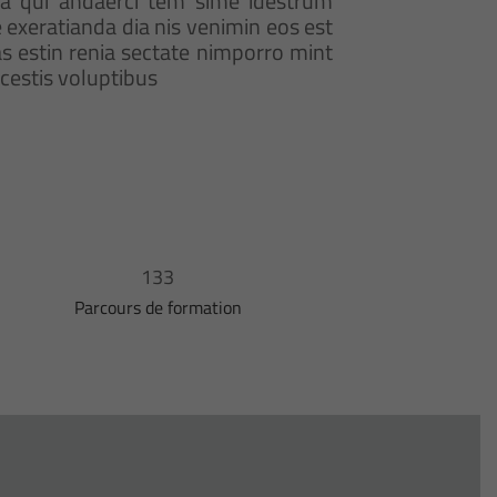
ma qui andaerci tem sime idestrum
e exeratianda dia nis venimin eos est
ias estin renia sectate nimporro mint
cestis voluptibus
133
Parcours de formation