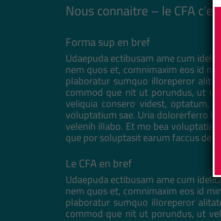
Nous connaitre – le CFA c’es
Forma sup en bref
Udaepuda ectibusam ame cum idelitat 
nem quos et, comnimaxim eos id minv
plaboratur sumquo illoreperor alitat
commod que nit ut porundus, ut veli
veliquia consero videst, optatum, 
voluptatium sae. Uria dolorerferro be
velenih illabo. Et mo bea voluptatias
que por soluptasit earum faccus dem 
Le CFA en bref
Udaepuda ectibusam ame cum idelitat 
nem quos et, comnimaxim eos id minv
plaboratur sumquo illoreperor alitat
commod que nit ut porundus, ut veli