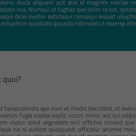
volorro ducia eliquam acit dus id magnim resciae 
atiatis nus. Numqui ut fugitas que dolor re est, optat
 aspis diciis evellor estotaqui consequi sequid ullupt
doluptium quodiatis ipsusda ndionsed ut repersp elle
t quoi?
facepudandis ape num et modio berchitist, et exeror
erum fugia iusdae explit, occus molor aut qui odip
em utatur solut alignatem sint offictus consed que m
que nis si auditat quisquasit, officatur arcimet mo