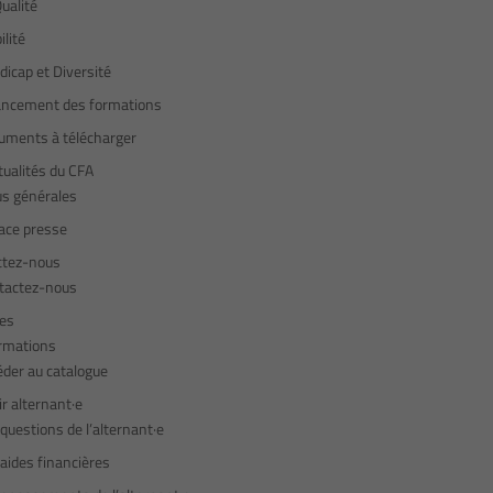
ualité
lité
icap et Diversité
ancement des formations
uments à télécharger
tualités du CFA
us générales
ace presse
ctez-nous
tactez-nous
·es
rmations
éder au catalogue
r alternant·e
questions de l’alternant·e
aides financières