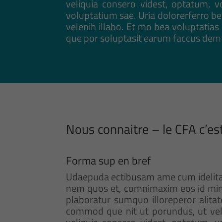
veliquia consero videst, optatum, 
voluptatium sae. Uria dolorerferro be
velenih illabo. Et mo bea voluptatias
que por soluptasit earum faccus dem 
Nous connaitre – le CFA c’es
Forma sup en bref
Udaepuda ectibusam ame cum idelitat 
nem quos et, comnimaxim eos id minv
plaboratur sumquo illoreperor alitat
commod que nit ut porundus, ut veli