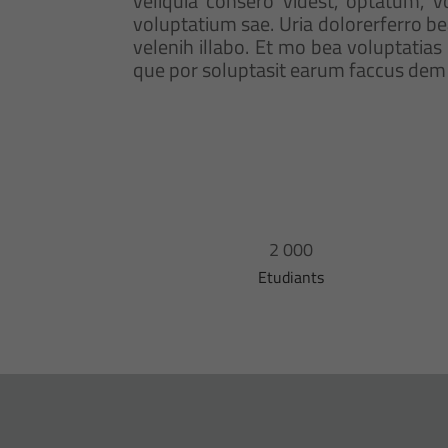
veliquia consero videst, optatum, 
voluptatium sae. Uria dolorerferro be
velenih illabo. Et mo bea voluptatias
que por soluptasit earum faccus dem 
2 000
Etudiants