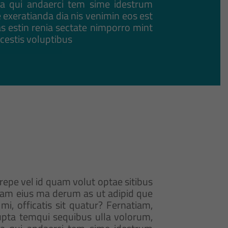
ma qui andaerci tem sime idestrum
e exeratianda dia nis venimin eos est
ias estin renia sectate nimporro mint
cestis voluptibus
epe vel id quam volut optae sitibus
sam eius ma derum as ut adipid que
i, officatis sit quatur? Fernatiam,
lupta temqui sequibus ulla volorum,