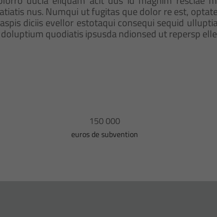
volorro ducia eliquam acit dus id magnim resciae 
atiatis nus. Numqui ut fugitas que dolor re est, optat
 aspis diciis evellor estotaqui consequi sequid ullupt
doluptium quodiatis ipsusda ndionsed ut repersp elle
150 000
euros de subvention