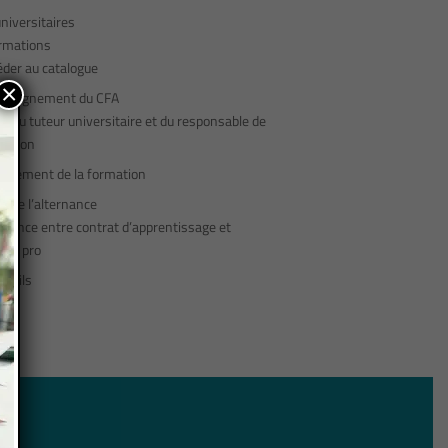
niversitaires
rmations
éder au catalogue
×
ompagnement du CFA
s du tuteur universitaire et du responsable de
mation
ancement de la formation
és de l’alternance
érence entre contrat d’apprentissage et
rat pro
outils