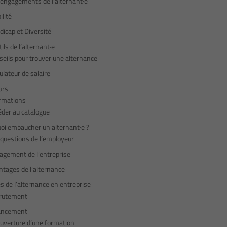
 engagements de l’alternant·e
lité
icap et Diversité
ils de l’alternant·e
eils pour trouver une alternance
lateur de salaire
urs
rmations
éder au catalogue
oi embaucher un alternant·e ?
questions de l’employeur
agement de l’entreprise
ntages de l’alternance
és de l’alternance en entreprise
rutement
ancement
uverture d’une formation