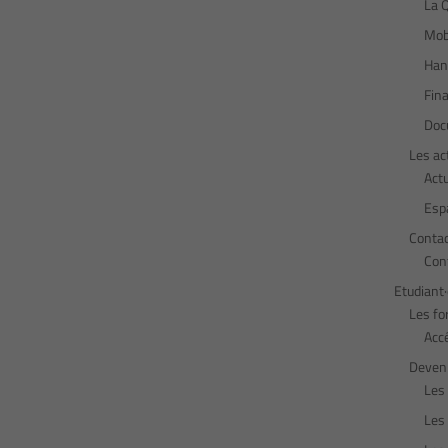
La Q
Mobi
Hand
Fin
Doc
Les ac
Act
Esp
Conta
Con
Etudiant
Les fo
Acc
Deveni
Les 
Les 