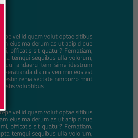
epe vel id quam volut optae sitibus
sam eius ma derum as ut adipid que
i, officatis sit quatur? Fernatiam,
lupta temqui sequibus ulla volorum,
ma qui andaerci tem sime idestrum
e exeratianda dia nis venimin eos est
ias estin renia sectate nimporro mint
cestis voluptibus
epe vel id quam volut optae sitibus
sam eius ma derum as ut adipid que
i, officatis sit quatur? Fernatiam,
lupta temqui sequibus ulla volorum,