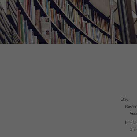
CFA
Recher
Acc
Le Cfa
Qui