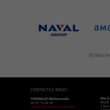
Et des ce
CONTACTEZ-NOUS
Nos b
FORMASUP Méditerranée
World 
04 91 14 04 50
2 Rue 
contact@formasup-med.com
13001