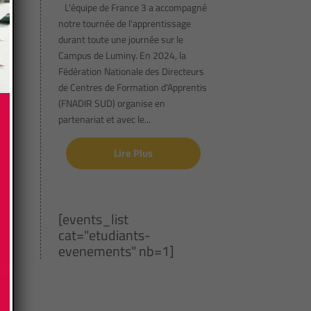
L'équipe de France 3 a accompagné
notre tournée de l'apprentissage
durant toute une journée sur le
Campus de Luminy. En 2024, la
Fédération Nationale des Directeurs
de Centres de Formation d'Apprentis
(FNADIR SUD) organise en
partenariat et avec le...
Lire Plus
[events_list
cat="etudiants-
evenements" nb=1]