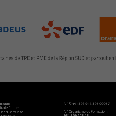
ntaines de TPE et PME de la Région SUD et partout e
ureaux :
N° Siret :
393 914 395 00057
Trade Center
N° Organisme de Formation :
Henri Barbusse
931 309 723 13
 Marseille