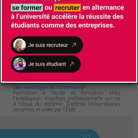
Prérequis
Concours Centrale-Supélec - Concours ATS -
Banque Filière PT - Passerelle DUT - Concours
universitaire des Écoles Centrales ayant une
L3 - Sur dossier pour candidat•e•s ayant un
M1
Comment candidater
https://www.centrale-
mediterranee.fr/fr/formation/ingenieur-
centralien/programme-ingenieur
Les avantages de l'alternance
Formation à l’école et formation chez
l’employeur- Insertion professionnelle accrue
à l’issue du diplôme- Diplôme Universitaires
reconnus et visés par l’État