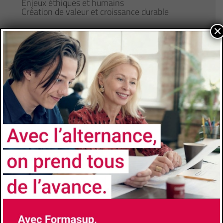
Enjeux éthiques et humains
Création de valeur et croissance durable
×
- Langues et cultures internationales (60 h)
Pour un programme plus détaillé, merci
de nous adresser la demande par mail à :
contact@formasup-med.com
ADMISSION
Niveau d’accès
2e année