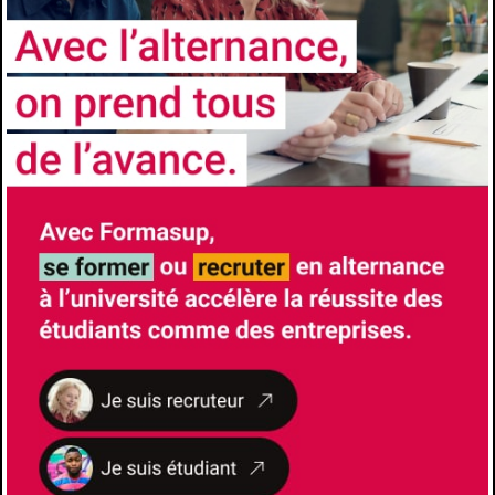
Prérequis
Titre universitaire requis pour l'admission :
licence en Économie-Gestion, Économie, AES,
Gestion, Droit , Psychologie Sociale.
Éventuellement : une audition du candidat par
un jury mixte de professionnels et
d'universitaires.
Comment candidater
https://univ-cotedazur.fr/formation/offre-de-
formation/master-gestion-des-ressources-
humaines-2#presentation
Les avantages de l'alternance
Formation à l’école et formation chez
l’employeur- Insertion professionnelle accrue
à l’issue du diplôme- Diplôme Universitaires
reconnus et visés par l’État