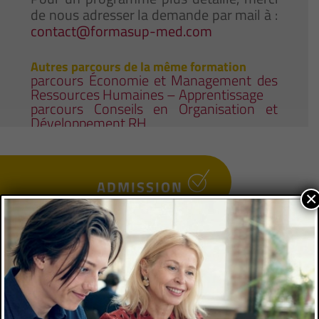
de nous adresser la demande par mail à :
contact@formasup-med.com
Autres parcours de la même formation
parcours Économie et Management des
Ressources Humaines – Apprentissage
parcours Conseils en Organisation et
Développement RH
ADMISSION
×
Niveau d’accès
3e année