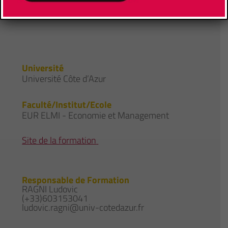
CONTACTS
Université
Université Côte d’Azur
Faculté/Institut/Ecole
EUR ELMI - Economie et Management
Site de la formation
Responsable de Formation
RAGNI Ludovic
(+33)603153041
ludovic.ragni@univ-cotedazur.fr