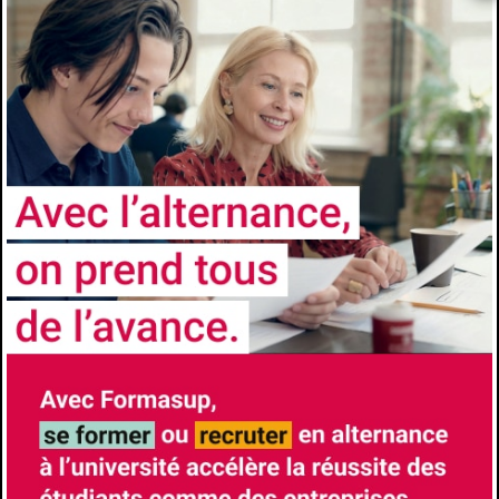
Comment candidater
https://univ-cotedazur.fr/formation/offre-de-
formation/licence-pro-cartographie-
topographie-et-systemes-dinformation-
geographique#programme
Les avantages de l'alternance
Formation à l’école et formation chez
l’employeur- Insertion professionnelle accrue
à l’issue du diplôme- Diplôme Universitaires
reconnus et visés par l’État
CONTACTS
Université