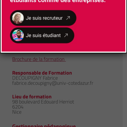
Université Côte d’Azur
Faculté/Institut/Ecole
EUR ODYSSEE - Sciences de la Société et de
l'Environnement
Site de la formation
Brochure de la formation
Responsable de Formation
DECOUPIGNY Fabrice
fabrice.decoupigny@univ-cotedazur.fr
Lieu de formation
98 boulevard Edouard Herriot
6204
Nice
Gestionnaire pédagogique