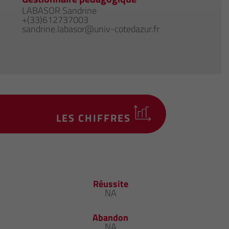
LABASOR Sandrine
+(33)612737003
sandrine.labasor@univ-cotedazur.fr
LES CHIFFRES
Réussite
NA
Abandon
NA