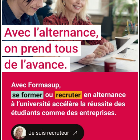
l’employeur- Insertion professionnelle accrue
à l’issue du diplôme- Diplôme Universitaires
reconnus et visés par l’État
CONTACTS
Université
Aix-Marseille Université
Faculté/Institut/Ecole
Faculté des Sciences
Site de la formation