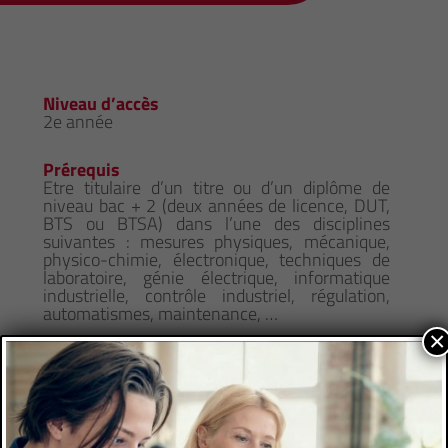
Niveau d’accès
2e année
Prérequis
Etre titulaire d’un titre ou d’un diplôme de
niveau bac + 2 (deux années de licence, DUT,
BTS ou BTSA) dans l’une des disciplines
suivantes : mesures physiques, mécanique,
physico-chimie, électronique, techniques de
laboratoire, génie électrique, informatique
industrielle, contrôle industriel, régulation,
automatismes, maintenance, …
×
Comment candidater
https://formations.univ-amu.fr/MEPSIM.html
Les avantages de l'alternance
Formation à l’école et formation chez