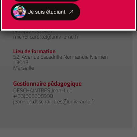
Responsable de Formation
CARETTE Michel
(+33)678003947
michel.carette@univ-amu.fr
Lieu de formation
52, Avenue Escadrille Normandie Niemen
13013
Marseille
Gestionnaire pédagogique
DESCHAINTRES Jean-Luc
+(33)608308900
jean-luc.deschaintres@univ-amu.fr