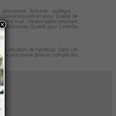
 laboratoire fonction publique -
 - Coordinateur/Animateur Qualité de
ontrôle final - Responsable/assistant
×
e - Technicien Qualité pour Contrôle
en situation de handicap. Dans cet
 pour une bonne prise en compte des