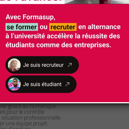
Rythme d'alternance
De septembre à septembre, 1 mois en entreprise
le est l’insertion professionnelle dès la sortie du diplô
ionnelle associent enseignements théoriques, prépara
 représentent au minimum un tiers des crédits de la lic
un :
ser les activités
tuation professionnelle
orer grace au numérique
es pour le contrôle
ituation professionnelle
mer une équipe projet
fins d’analyse