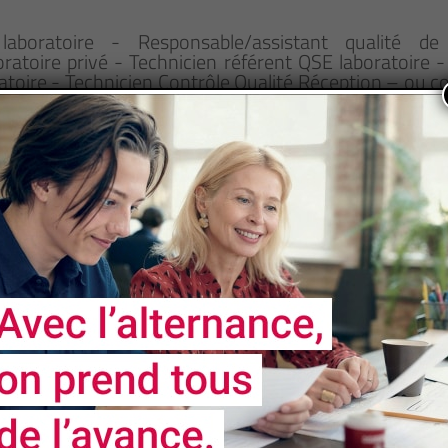
 laboratoire - Responsable/assistant qualité de
oratoire privé - Technicien référent QSE laboratoire
ratoire - Technicien Contrôle Qualité Réception – ou c
Responsable/assistant Contrôle Qualité de laboratoir
e nos formations soient accessibles aux personnes 
nt un handicap fera l'objet d'un examen personnalisé