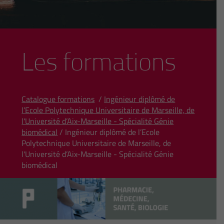
Les formations
Catalogue formations
/
Ingénieur diplômé de
l’Ecole Polytechnique Universitaire de Marseille, de
l'Université d’Aix-Marseille - Spécialité Génie
biomédical
/ Ingénieur diplômé de l’Ecole
Polytechnique Universitaire de Marseille, de
l'Université d’Aix-Marseille - Spécialité Génie
biomédical