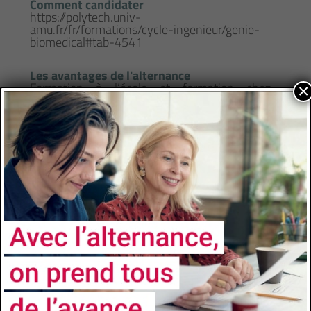
Comment candidater
https://polytech.univ-
amu.fr/fr/formations/cycle-ingenieur/genie-
biomedical#tab-4541
Les avantages de l'alternance
Formation à l’école et formation chez
×
l’employeur- Insertion professionnelle accrue
à l’issue du diplôme- Diplôme Universitaires
reconnus et visés par l’État
CONTACTS
Université
Aix-Marseille Université