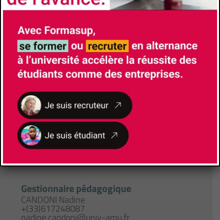
Faculté/Institut/Ecole
Polytech Marseille
Site de la formation
Responsable de Formation
GUIVIER CURIEN Carine
carine.guivier@univ-amu.fr
Lieu de formation
163, avenue de Luminy
13288
Marseille
Gestionnaire pédagogique
CANDONI Nadine
+(33)617248087
nadine.candoni@univ-amu.fr