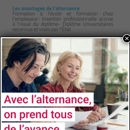
Les avantages de l'alternance
Formation à l’école et formation chez
l’employeur- Insertion professionnelle accrue
à l’issue du diplôme- Diplôme Universitaires
reconnus et visés par l’État
×
CONTACTS
Université
Université de Toulon
Faculté/Institut/Ecole
Institut Universitaire de Technologie de Toulon