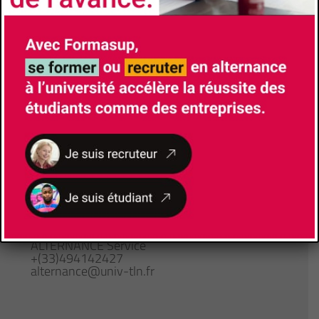
Site de la formation
Brochure de la formation
Responsable de Formation
KARAKACHIAN Lionel
lionel.karakachian@univ-tln.fr
Lieu de formation
Avenue de l'Université
83130
La Garde
Gestionnaire pédagogique
ALTERNANCE Service
+(33)494142427
alternance@univ-tln.fr