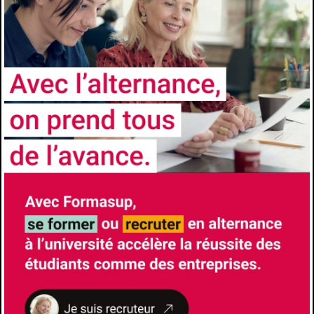
ADMISSION
Niveau d’accès
3e année
Prérequis
Etudiants titulaires d’une licence Admission en
master 1 : dépend de la capacité d’accueil
approuvée pour chaque mention de master
par le conseil d’administration d’AMU, est
subordonnée à un examen du dossier de
l’étudiant Les 180 crédits de la licence doivent
être entièrement acquis par l’étudiant : aucun