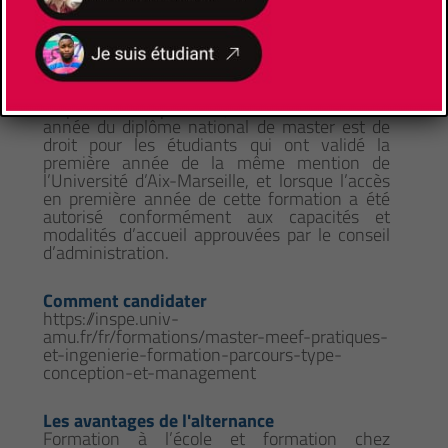
dispositif d’enjambement ou de passage
anticipé au niveau M1 n’est autorisé si la
licence n’est pas validée dans sa totalité. Le
redoublement en master est possible, en
première ou deuxième année, sur décision du
jury (demande expresse auprès du
responsable de parcours). L'accès en deuxième
année du diplôme national de master est de
droit pour les étudiants qui ont validé la
première année de la même mention de
l’Université d’Aix-Marseille, et lorsque l’accès
en première année de cette formation a été
autorisé conformément aux capacités et
modalités d’accueil approuvées par le conseil
d’administration.
Comment candidater
https://inspe.univ-
amu.fr/fr/formations/master-meef-pratiques-
et-ingenierie-formation-parcours-type-
conception-et-management
Les avantages de l'alternance
Formation à l’école et formation chez