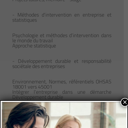
- Méthodes d'intervention en entreprise et
statistiques
Psychologie et méthodes d’intervention dans
le monde du travail
Approche statistique
- Développement durable et responsabilité
sociétale des entreprises
Environnement, Normes, référentiels OHSAS
18001 vers 45001
Intégrer l'entreprise dans une démarche
Développement durable
×
Pour un programme plus détaillé, merci
de nous adresser la demande par mail à :
contact@formasup-med.com