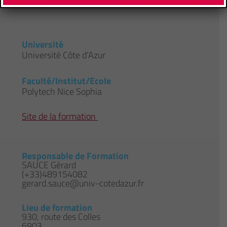
Université
Université Côte d’Azur
Faculté/Institut/Ecole
Polytech Nice Sophia
Site de la formation
Responsable de Formation
SAUCE Gérard
(+33)489154082
gerard.sauce@univ-cotedazur.fr
Lieu de formation
930, route des Colles
6903