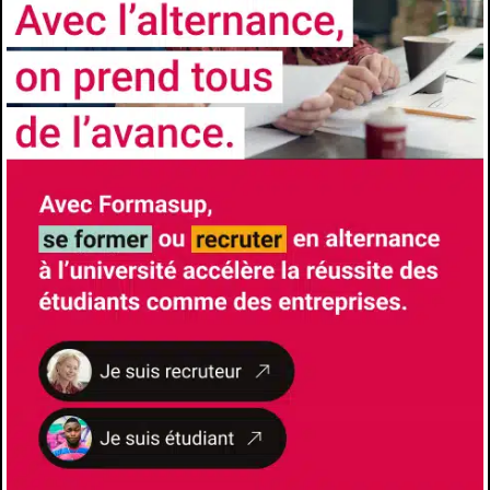
(concours réseau Polytech) Titulaires de BTS
(concours réseau Polytech) Titulaires de
diplômes étrangers (concours réseau
Polytech)
Comment candidater
https://polytech.univ-
cotedazur.fr/formations/formations-
ingenieurs/ingenieur-batiments
Les avantages de l'alternance
Formation à l’école et formation chez
l’employeur- Insertion professionnelle accrue
à l’issue du diplôme- Diplôme Universitaires
reconnus et visés par l’État
CONTACTS