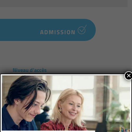
ADMISSION
Niveau d’accès
×
2e année
Prérequis
Polytech Nice Sophia admet chaque année
plus de 350 nouveaux élèves en cycle
ingénieur. L'entrée en cycle ingénieur est
accessible après au moins deux années
d'études supérieures aux : Classes
préparatoires (concours Polytech et autres
concours CPGE) Titulaires de L2, L3 et Masters
(concours réseau Polytech) Titulaires de DUT