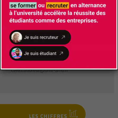
Responsable de Formation
LAYANI Sébastien
sebastien.layani@univ-amu.fr
Lieu de formation
14, Rue Puvis de Chavannes
13001
Marseille
Gestionnaire pédagogique
CALABRESE Celia
+(33)486091039
celia.calabrese@univ-amu.fr
LES CHIFFRES