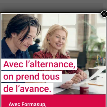
×
CONTACTS
Université
Aix-Marseille Université
Faculté/Institut/Ecole
Faculté d'Économie et de Gestion
Site de la formation
Brochure de la formation