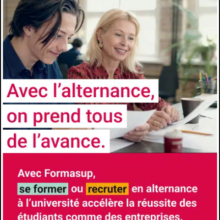
instrumentation-mesure-
metrologie#pacome-competences-a-
acquerir-9138
Les avantages de l'alternance
Formation à l’école et formation chez
l’employeur- Insertion professionnelle accrue
à l’issue du diplôme- Diplôme Universitaires
reconnus et visés par l’État
CONTACTS
Université
Aix-Marseille Université