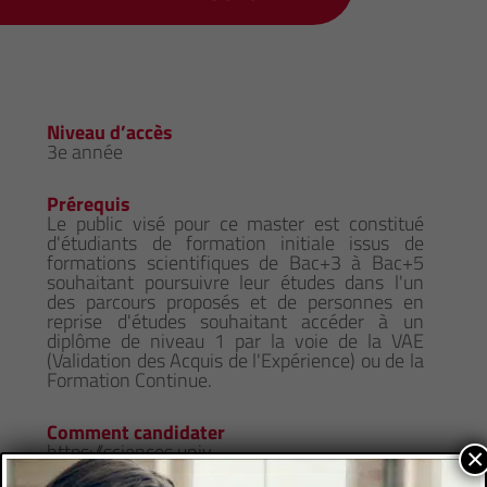
Niveau d’accès
3e année
Prérequis
Le public visé pour ce master est constitué
d'étudiants de formation initiale issus de
formations scientifiques de Bac+3 à Bac+5
souhaitant poursuivre leur études dans l'un
des parcours proposés et de personnes en
reprise d'études souhaitant accéder à un
diplôme de niveau 1 par la voie de la VAE
(Validation des Acquis de l'Expérience) ou de la
Formation Continue.
Comment candidater
https://sciences.univ-
×
amu.fr/fr/formation/masters/master-