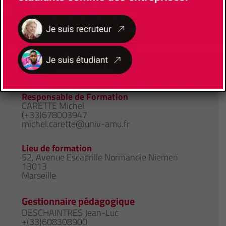
Faculté/Institut/Ecole
Faculté des Sciences
Site de la formation
Brochure de la formation
Responsable de Formation
CARETTE Michel
(+33)678003947
michel.carette@univ-amu.fr
Lieu de formation
52, Avenue Escadrille Normandie Niemen
13013
Marseille
Gestionnaire pédagogique
DESCHAINTRES Jean-Luc
+(33)608308900