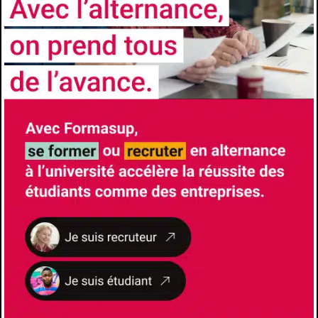
gestion (5 cr)
Prompt engineering
Modélisation des processus métiers (BPM)
Marketing numérique
Applications distribuées
BCC 4 : Participer à un projet en mobilisant
des compétences pluridisciplinaires dans un
cadre collaboratif
Projet collaboratif (2 cr)
Projet d'informatique de gestion
Professionnalisation (6 cr)
Immersion professionnelle