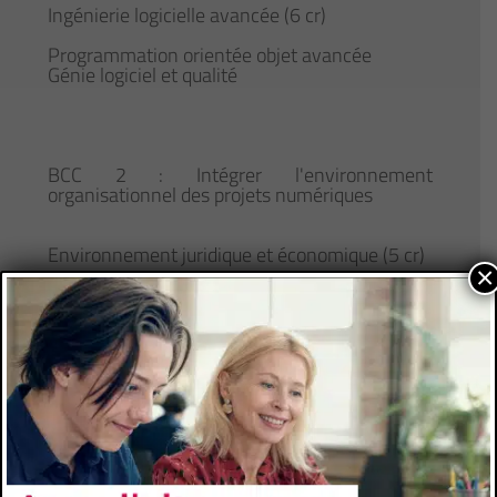
Ingénierie logicielle avancée (6 cr)
Programmation orientée objet avancée
Génie logiciel et qualité
BCC 2 : Intégrer l'environnement
organisationnel des projets numériques
Environnement juridique et économique (5 cr)
×
Aspects juridiques de l'informatique
Enjeux de l'économie numérique
BCC 3 : Intégrer les savoirs pluridisciplinaires
de l'informatique de gestion
Découverte de spécialités en informatique de