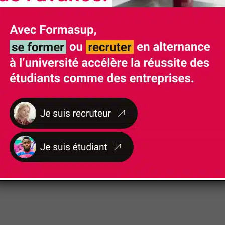
on prévoit des projets d’années durant lesquels les 
 l’équipe pédagogique ou des partenaires industriels.
e nos formations soient accessibles aux personnes 
nt un handicap fera l'objet d'un examen personnalisé