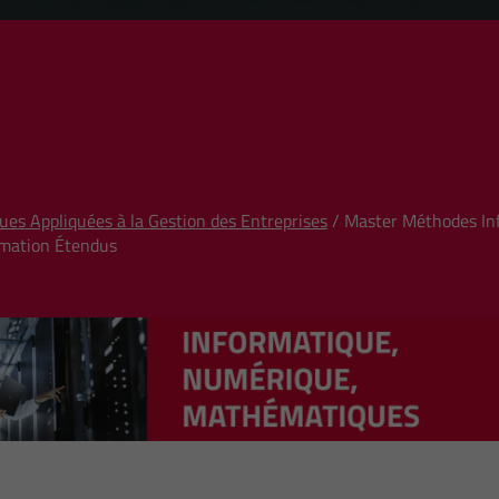
es Appliquées à la Gestion des Entreprises
/ Master Méthodes Inf
rmation Étendus