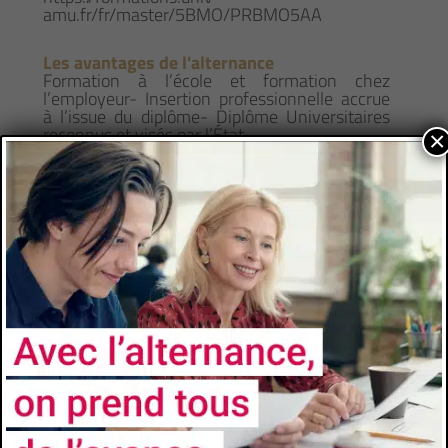
amu.fr/fr/master/5BMO/PRBMO5AA
Les avantages de l'alternance
Formation à l’école et formation chez
l’employeur- Insertion professionnelle accrue
à l’issue du diplôme- Diplôme Universitaires
reconnus et visés par l’État
×
CONTACTS
Université
Aix-Marseille Université