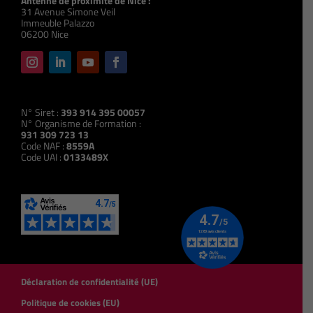
Antenne de proximité de Nice :
31 Avenue Simone Veil
Immeuble Palazzo
06200 Nice
N° Siret :
393 914 395 00057
N° Organisme de Formation :
931 309 723 13
Code NAF :
8559A
Code UAI :
0133489X
Déclaration de confidentialité (UE)
Politique de cookies (EU)