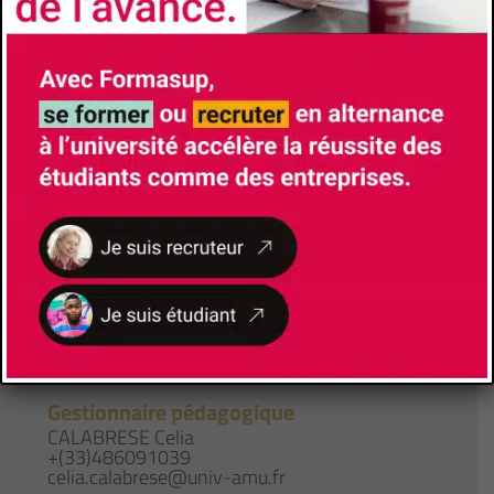
Faculté/Institut/Ecole
Faculté d'Économie et de Gestion
Site de la formation
Brochure de la formation
Responsable de Formation
CHAMEROY Fabienne
(+33)614955333
fabienne.chameroy@univ-amu.fr
Lieu de formation
5, Bd Maurice Bourdet
13001
Marseille
Gestionnaire pédagogique
CALABRESE Celia
+(33)486091039
celia.calabrese@univ-amu.fr