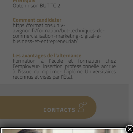
Prérequis
Obtenir son BUT TC 2
Comment candidater
https://formations.univ-
avignon.fr/formation/but-techniques-de-
commercialisation-marketing-digital-e-
business-et-entrepreneuriat/
Les avantages de l'alternance
Formation à l’école et formation chez
l’employeur- Insertion professionnelle accrue
à l’issue du diplôme- Diplôme Universitaires
reconnus et visés par l’État
CONTACTS
×