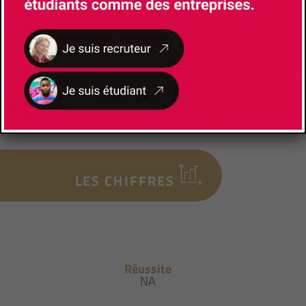
Gestionnaire pédagogique
VERNAY Sonia
+(33)490843828
sonia.vernay@univ-avignon.fr
LES CHIFFRES
Réussite
NA