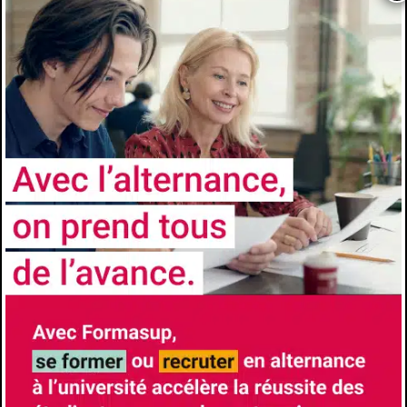
Université
Avignon Université
Faculté/Institut/Ecole
Institut Universitaire de Technologie d'Avignon
Site de la formation
Brochure de la formation
Responsable de Formation
QUIDU Pascal
pascal.quidu@univ-avignon.fr
Lieu de formation
337 Chemin des Meinajaries
84140
Avignon