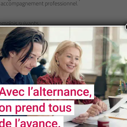
n accompagnement professionnel.
mplois suivants :
ons de formation, coordinateur pédagogique (FC) ;
gogique numérique (FI), chef de projet pédagogique et 
ant, accompagnateur professionnel (FC) ;
gé de développement en formation, chargé de mission p
ation ;
e nos formations soient accessibles aux personnes 
nt un handicap fera l'objet d'un examen personnalisé