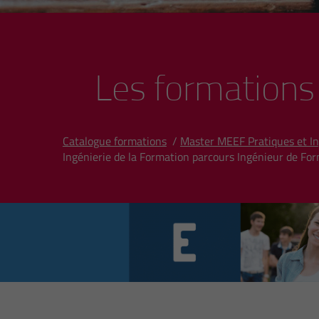
Les formations
Catalogue formations
/
Master MEEF Pratiques et In
Ingénierie de la Formation parcours Ingénieur de Fo