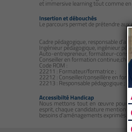
et immersive learning tout comme e
Insertion et débouchés
Le parcours permet de prétendre aux e
Cadre pédagogique, responsable d’acti
Ingénieur pédagogique, ingénieur péda
Auto-entrepreneur, formateur-consult
Conseiller en formation continue,char
Code ROM :
22211 : Formateur/formatrice ;
22212 : Conseiller/conseillère en form
22213 : Responsable pédagogique ;
Accessibilté Handicap
Nous mettons tout en œuvre pour qu
esprit, chaque candidature mentionna
besoins d’aménagements exprimés.