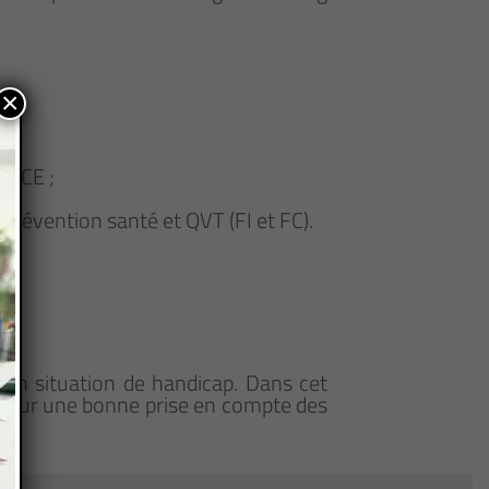
×
TICE ;
révention santé et QVT (FI et FC).
en situation de handicap. Dans cet
 pour une bonne prise en compte des