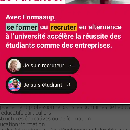
Rythme d'alternance
1 semaine de formation / 1 semaine de stage ( 
de formation)
pagnement professionnel dans les domaines de l’éduca
éducatifs particuliers
tructures éducatives ou de formation
ucation/formation
r des éducations à… (au développement durable, aux