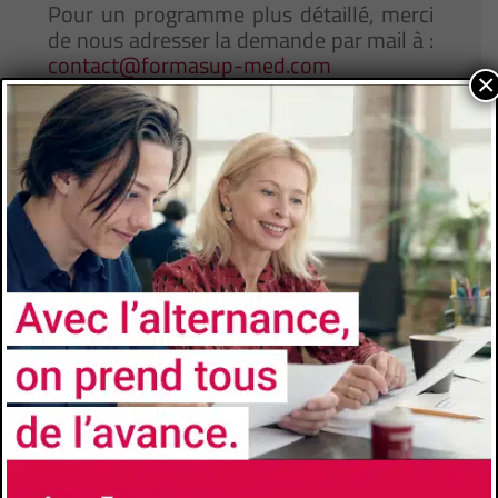
Pour un programme plus détaillé, merci
de nous adresser la demande par mail à :
contact@formasup-med.com
×
ADMISSION
Niveau d’accès
3e année
Prérequis
Le M1 du master Économie de l’École
d’Economie d’Aix-Marseille (Aix-Marseille
School of Economics, AMSE) de la Faculté
d'Economie et de Gestion offre un accès