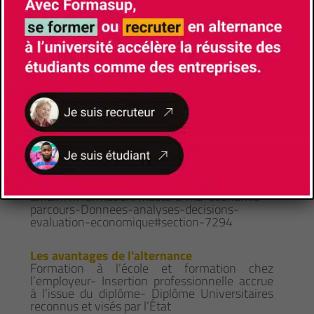
privilégié à ce parcours. Des entrées parallèles
en M2 peuvent toutefois être envisagées pour
les étudiants ayant validé 60 crédits de niveau
M1 Economie dans un parcours à forte
dominante quantitative. Le parcours DADEE
peut être réalisé dans le cadre de la troisième
année du Magistère Ingénieur Économiste
proposé par AMSE et propose, dans le cadre
de l’option IDEAL (International Diplomacy,
Economic Analysis and Law), un partage
d’enseignements avec Sciences Po Aix.
Comment candidater
https://feg.univ-
amu.fr/fr/formation/masters/m2-economie-
parcours-Donnees-analyses-decisions-
evaluation-economique#section-7294
Les avantages de l'alternance
Formation à l’école et formation chez
l’employeur- Insertion professionnelle accrue
à l’issue du diplôme- Diplôme Universitaires
reconnus et visés par l’État