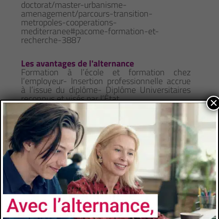
doctorat/master-urbanisme-
amenagement/parcours-transition-
metropoles-cooperations-
mediterranee#pacome-formation-et-
recherche-3887
Les avantages de l'alternance
Formation à l’école et formation chez
l’employeur- Insertion professionnelle accrue
à l’issue du diplôme- Diplôme Universitaires
reconnus et visés par l’État
×
CONTACTS
Université