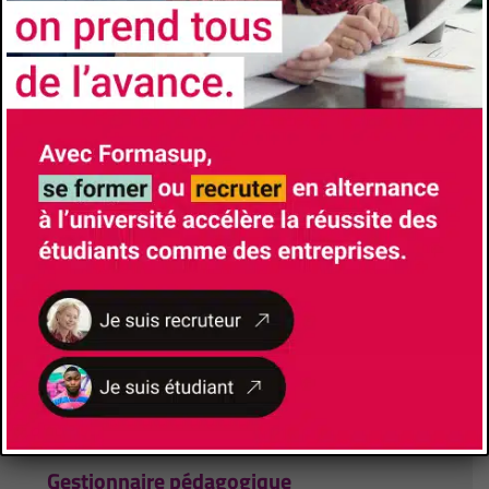
Aix-Marseille Université
Faculté/Institut/Ecole
Faculté de Droit et de Science Politique
Site de la formation
Brochure de la formation
Responsable de Formation
MATTEUDI Emmanuel
(+33)618408103
emmanuel.matteudi@univ-amu.fr
Lieu de formation
3, Avenue Robert Schuman
13100
Aix-en-Provence
Gestionnaire pédagogique