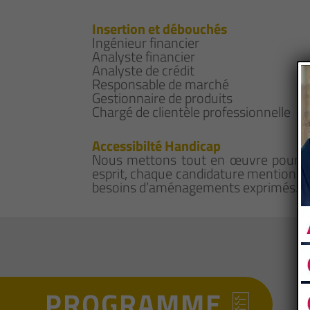
Insertion et débouchés
Ingénieur financier
Analyste financier
Analyste de crédit
Responsable de marché
Gestionnaire de produits
Chargé de clientèle professionnelle
Accessibilté Handicap
Nous mettons tout en œuvre pour qu
esprit, chaque candidature mentionna
besoins d’aménagements exprimés.
PROGRAMME