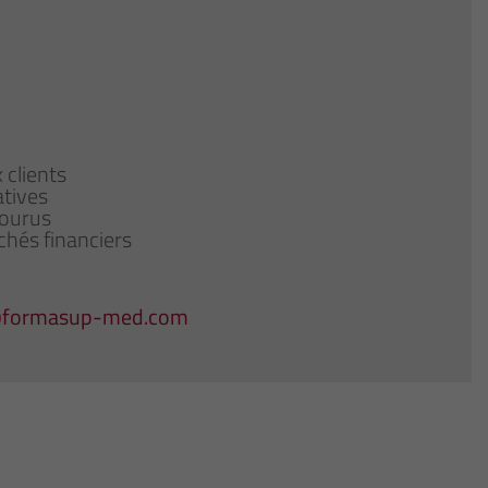
 clients
atives
courus
chés financiers
@formasup-med.com