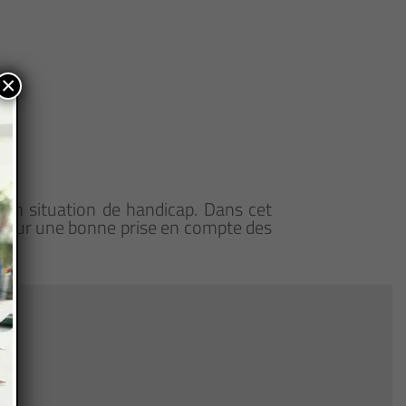
×
en situation de handicap. Dans cet
 pour une bonne prise en compte des