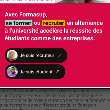
Rythme d'alternance
Master 1 : 14 semaines en formation au cent
100% en entreprise en Juillet et Août) Maste
centre 38 semaines en entreprise (dont 100% en 
e la normalisation comptable
fi n d’établir un bilan patrimonial et financier
 adapté à chaque investissement
iques et pratiques adaptées à l’international
la performance des outils de l’évaluation financière
confromtité et de réglementation bancaire et financière
la performance des différents produits financers
 impacts de leur évolution sur les pratiques