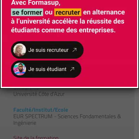
l’employeur- Insertion professionnelle accrue
à l’issue du diplôme- Diplôme Universitaires
reconnus et visés par l’État
CONTACTS
Université
Université Côte d’Azur
Faculté/Institut/Ecole
EUR SPECTRUM - Sciences Fondamentales &
Ingénierie
Site de la formation