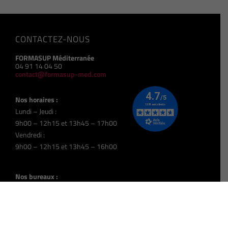
CONTACTEZ-NOUS
FORMASUP Méditerranée
04 91 14 04 50
contact@formasup-med.com
Nos horaires :
Lundi – Jeudi :
9h00 – 12h15 et 13h45 – 17h00
Vendredi :
9h00 – 12h15 et 13h45 – 16h00
Nos bureaux :
World Trade Center
2 Rue Henri Barbusse
13001 Marseille
Antenne de proximité de Nice :
31 Avenue Simone Veil
Immeuble Palazzo