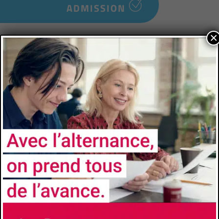
ADMISSION
×
Niveau d’accès
3e année
Prérequis
BUT, Licence 3 en sciences et licences à visée
professionnelle ou équivalence.
Comment candidater
https://univ-cotedazur.fr/formation/offre-de-
formation/parcours-nanomateriaux-
industriemanagement-conceptionqualite-
energieenvironnement-n-i-c-e
Les avantages de l'alternance
Formation à l’école et formation chez